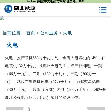
bevictor伟德(中文版)官方网站-源自始于1946
当前位置：
首页 >
公司业务 >
火电
火电
火电，投产装机663万千瓦，约占全省火电装机的14%，在
建装机132万千瓦。以鄂州火电为主，投产鄂州电厂一期
（66万千瓦）、二期（130万千瓦）、三期（200万千
瓦），武汉东湖燃机热电（37万千瓦）、新疆楚星热电
（30万千瓦）、襄阳（宜城）火电（200万千瓦），积极开
展江陵火电（132万千瓦）项目的建设工作。